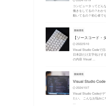
コンピュータってどんな
働きをしてるの？わか
動いてるの？初心者でも理
開発環境
【ソースコード・タ
2022/5/10
Visual Studio
日本語だけ文字化けする
の内容 Visual ...
開発環境
Visual Stud
2024/10/7
Visual Studio
たい。 こんなお悩みにサク
...