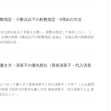
桁数指定・小数点以下の桁数指定・0埋めの方法
余分な桁があると見栄えが悪い。桁数を指定して表示したい。 こ
 記事の内容 小数点以下の桁数指定 右揃え・左揃え時の桁数指定
元組み込 ...
の書き方・演算子の優先順位（算術演算子・代入演算
どうやって書くの？算術演算子と代入演算子って何？ こんな疑問
の内容 C言語で計算式を書く方法 算術演算子・代入演算子とは 算
エンジ ...