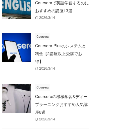
Courseraで英語学習するのに
おすすめの講座13選
2026/3/14
Coursera
Coursera Plusのシステムと
料金【2講座以上受講でお
得】
2026/3/14
Coursera
Courseraの機械学習&ディー
プラーニングおすすめ人気講
座8選
2026/3/14