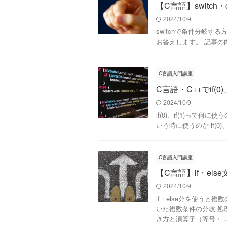
【C言語】switch
2024/10/9
switchで条件分岐す
お答えします。 記事の内容 swi
C言語入門講座
C言語・C++でif(
2024/10/9
if(0)、if(1)って何
いう時に使うのか if(0)、if
C言語入門講座
【C言語】if・e
2024/10/9
if・else分を使うと複
いた複数条件の分岐 処
き方と演算子（等号・ ..