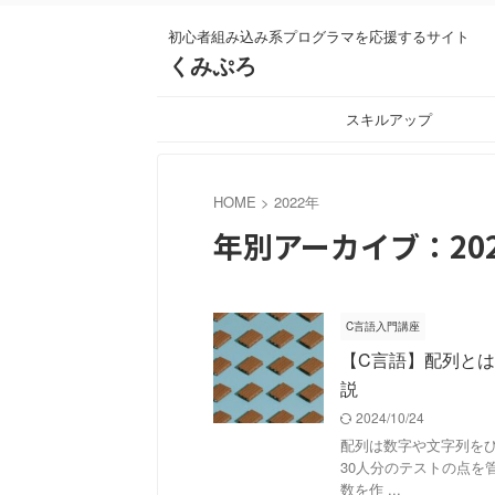
初心者組み込み系プログラマを応援するサイト
くみぷろ
スキルアップ
HOME
>
2022年
年別アーカイブ：20
C言語入門講座
【C言語】配列と
説
2024/10/24
配列は数字や文字列を
30人分のテストの点を管理した
数を作 ...