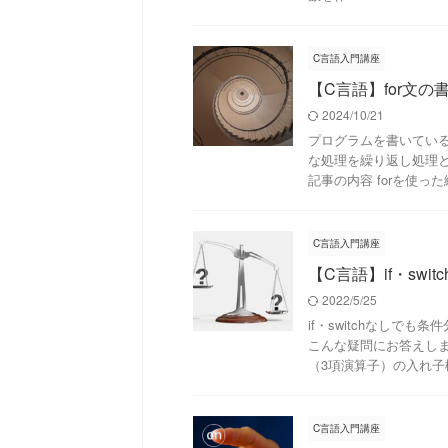
C言語入門講座
【C言語】for文
2024/10/21
プログラムを書いてい
な処理を繰り返し処理と
記事の内容 forを使った繰
C言語入門講座
【C言語】if・sw
2022/5/25
if・switchなしで
こんな疑問にお答えしま
（3項演算子）の入れ子構 
C言語入門講座