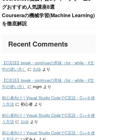
グおすすめ人気講座8選
Courseraの機械学習(Machine Learning)
を徹底解説
Recent Comments
【C言語】break・continueの意味（for・while・if文
中の使い方）
に
おゆ
より
【C言語】break・continueの意味（for・while・if文
中の使い方）
に
mgm
より
初心者向け！Visual Studio CodeでC言語・C++を使
う方法
に
初心者
より
初心者向け！Visual Studio CodeでC言語・C++を使
う方法
に
おゆ
より
初心者向け！Visual Studio CodeでC言語・C++を使
う方法
に
いずみん
より