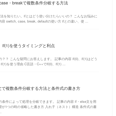
・case・breakで複数条件分岐する方法
る方法を知りたい。ifとはどう使い分けたらいいの？ こんなお悩みに
tch, case, break, defaultの使い方 ifとの違い、使 ...
0)、if(1)を使うタイミングと利点
に使うの？？ こんな疑問にお答えします。 記事の内容 if(0)、if(1)はどう
(1)を使う理由 C言語・C++でif(0)、if(1) ...
lse文で複数条件分岐する方法と条件式の書き方
数の条件によって処理を分岐できます。 記事の内容 if・else文を用
理が1つの時の省略した書き方 入れ子（ネスト）構造 条件式の書
.