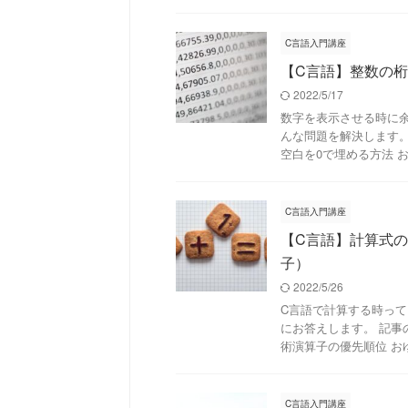
C言語入門講座
【C言語】整数の
2022/5/17
数字を表示させる時に
んな問題を解決します。
空白を0で埋める方法 おゆ
C言語入門講座
【C言語】計算式
子）
2022/5/26
C言語で計算する時って
にお答えします。 記事
術演算子の優先順位 おゆ元
C言語入門講座