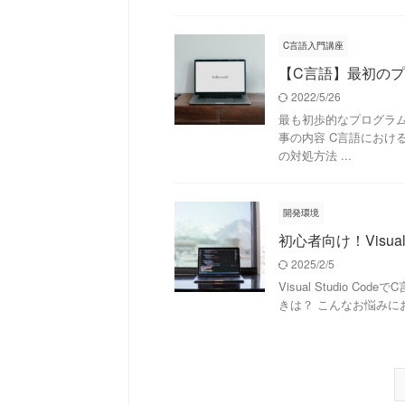
C言語入門講座
【C言語】最初のプロ
2022/5/26
最も初歩的なプログラムで
事の内容 C言語におけるH
の対処方法 ...
開発環境
初心者向け！Visual
2025/2/5
Visual Studio
きは？ こんなお悩みにお答え