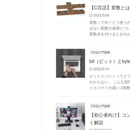
【C言語】変数と
2022/5/26
変数って何？どう使うの
せない変数の基礎につい
変数名を付けるときのルール
C言語入門講座
bit（ビット）と
2022/5/10
ビットとバイトってど
わからない。 こんな疑
トとバイトの違い 2進数と
C言語入門講座
【初心者向け】コ
く解説
2024/10/19